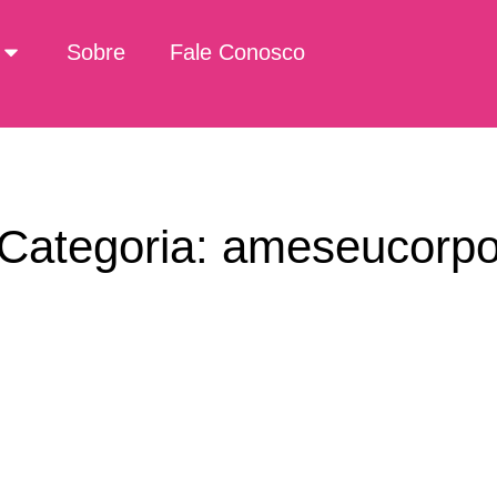
Sobre
Fale Conosco
Categoria: ameseucorp