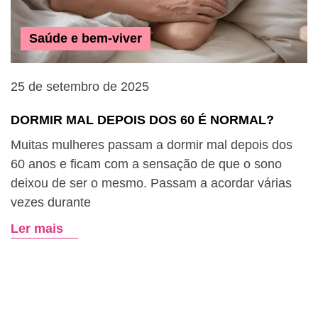
Saúde e bem-viver
25 de setembro de 2025
2
DORMIR MAL DEPOIS DOS 60 É NORMAL?
C
M
Muitas mulheres passam a dormir mal depois dos
60 anos e ficam com a sensação de que o sono
A
deixou de ser o mesmo. Passam a acordar várias
p
vezes durante
e
s
Ler mais
L