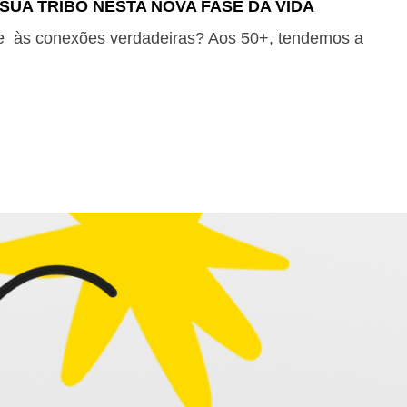
SUA TRIBO NESTA NOVA FASE DA VIDA
T
 e às conexões verdadeiras? Aos 50+, tendemos a
De
fa
Le