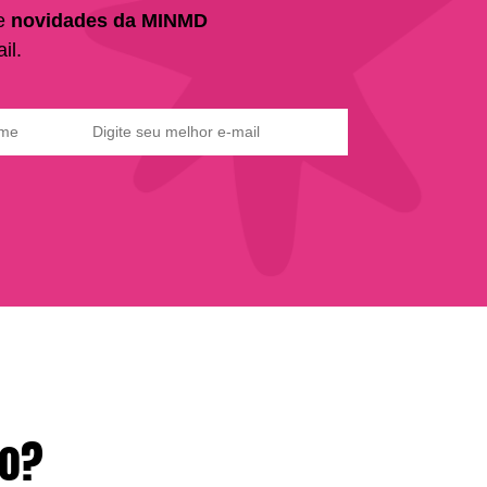
 e
novidades da MINMD
il.
to?